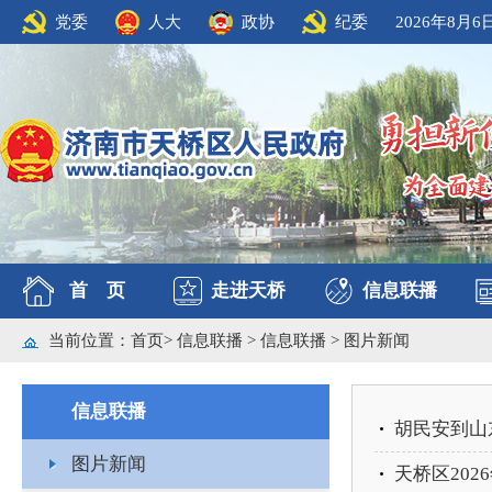
党委
人大
政协
纪委
2026年8月6
首 页
走进天桥
信息联播
当前位置：
首页
>
信息联播
>
信息联播
>
图片新闻
信息联播
胡民安到山
图片新闻
天桥区20