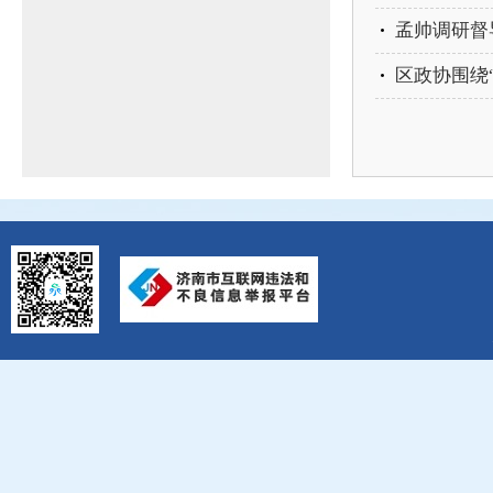
孟帅调研督
区政协围绕