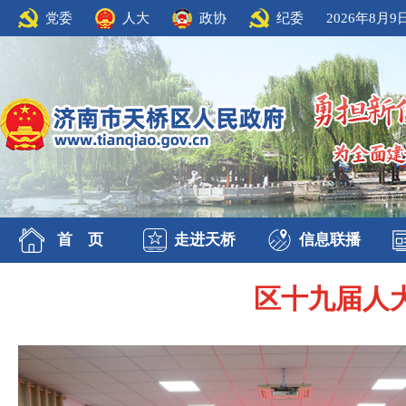
党委
人大
政协
纪委
2026年8月9
首 页
走进天桥
信息联播
区十九届人