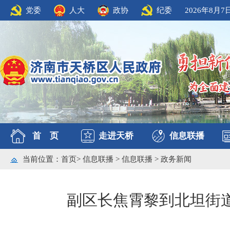
党委
人大
政协
纪委
2026年8月7
首 页
走进天桥
信息联播
当前位置：
首页
>
信息联播
>
信息联播
>
政务新闻
副区长焦霄黎到北坦街