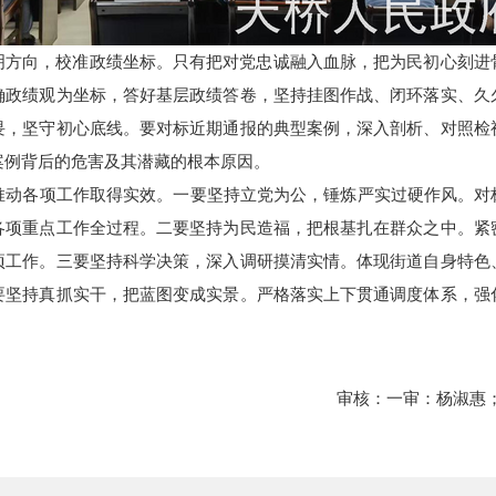
明方向，校准政绩坐标。只有把对党忠诚融入血脉，把为民初心刻进
确政绩观为坐标，答好基层政绩答卷，坚持挂图作战、闭环落实、久
畏，坚守初心底线。要对标近期通报的典型案例，深入剖析、对照检
案例背后的危害及其潜藏的根本原因。
推动各项工作取得实效。一要坚持立党为公，锤炼严实过硬作风。对标
各项重点工作全过程。二要坚持为民造福，把根基扎在群众之中。紧
项工作。三要坚持科学决策，深入调研摸清实情。体现街道自身特色
要坚持真抓实干，把蓝图变成实景。严格落实上下贯通调度体系，强
审核：一审：杨淑惠