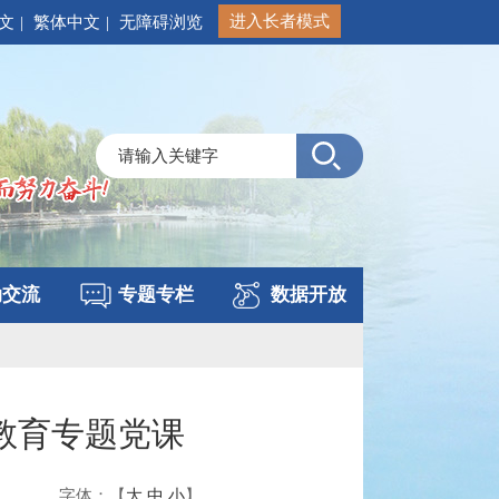
进入长者模式
文
|
繁体中文
|
无障碍浏览
动交流
专题专栏
数据开放
教育专题党课
字体：【
大
中
小
】