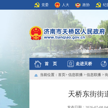
党委
人大
政协
纪
首 页
走进天桥
当前位置：
首页
>
信息联播
>
信息联播
>
天桥东街街
发布日期：2026-07-08 04