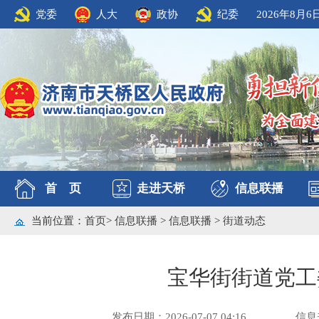
党委
人大
政协
纪委
2026年8月6
首 页
走进天桥
信息联播
当前位置：
首页
>
信息联播
>
信息联播
>
街道动态
宝华街街道党工
发布日期：2026-07-07 04:16
信息