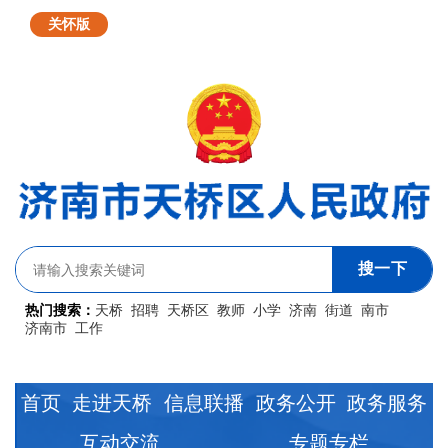
无障碍浏览
简体版
繁体版
关怀版
搜一下
热门搜索：
天桥
招聘
天桥区
教师
小学
济南
街道
南市
济南市
工作
首页
走进天桥
信息联播
政务公开
政务服务
互动交流
专题专栏